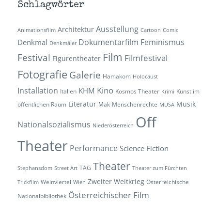
Schlagwörter
Ausstellung
Architektur
Animationsfilm
Cartoon
Comic
Dokumentarfilm
Feminismus
Denkmal
Denkmäler
Film
Festival
Filmfestival
Figurentheater
Fotografie
Galerie
Hamakom
Holocaust
Kino
Installation
KHM
Italien
Kosmos Theater
Kunst im
Krimi
Literatur
Musik
öffentlichen Raum
Mak
Menschenrechte
MUSA
Off
Nationalsozialismus
Niederösterreich
Theater
Performance
Science Fiction
Theater
TAG
Stephansdom
Street Art
Theater zum Fürchten
Zweiter Weltkrieg
Weinviertel
Österreichische
Trickfilm
Wien
Österreichischer Film
Nationalbibliothek