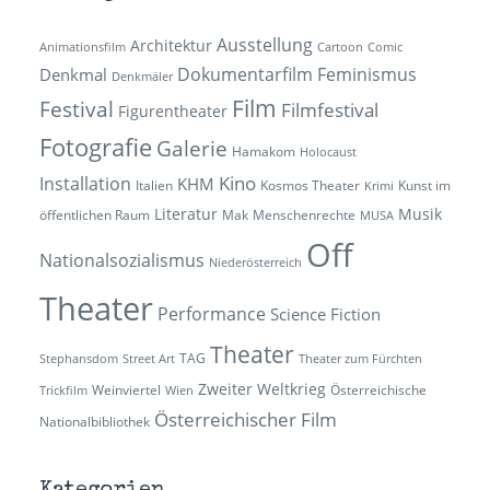
Ausstellung
Architektur
Animationsfilm
Cartoon
Comic
Dokumentarfilm
Feminismus
Denkmal
Denkmäler
Film
Festival
Filmfestival
Figurentheater
Fotografie
Galerie
Hamakom
Holocaust
Kino
Installation
KHM
Italien
Kosmos Theater
Kunst im
Krimi
Literatur
Musik
öffentlichen Raum
Mak
Menschenrechte
MUSA
Off
Nationalsozialismus
Niederösterreich
Theater
Performance
Science Fiction
Theater
TAG
Stephansdom
Street Art
Theater zum Fürchten
Zweiter Weltkrieg
Weinviertel
Österreichische
Trickfilm
Wien
Österreichischer Film
Nationalbibliothek