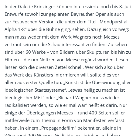
In der Galerie Krinzinger können Interessierte noch bis 8. Juli
Entwürfe sowohl zur geplanten Bayreuther Oper als auch
zur Festwochen-Version, die unter dem Titel „Mondparsifal
Alpha 1-8“ über die Bühne ging, sehen. Dazu gleich vorweg:
man muss weder mit dem Werk Wagners noch Meeses
vertraut sein um die Schau interessant zu finden. Zu sehen
sind über 60 Werke – von Bildern über Skulpturen bis hin zu
Filmen – die um Notizen von Meese ergänzt wurden. Lesen
lassen sich die diversen Zettel schnell. Wer sich also über
das Werk des Künstlers informieren will, sollte dies vor
allem aus erster Quelle tun. „Kunst ist die Überwindung aller
ideologischen Staatssysteme“, „etwas heilig zu machen ist
ideologischer Mist“ oder „Richard Wagner muss wieder
radikalisiert werden, so wie er mal war“ heißt es darin. Nur
einige der Überlegungen Meeses – rund 400 Seiten soll er
mittlerweile zum Thema in Form von Manifesten verfasst
haben. In einem „Propagandafilm“ bekennt er, alleine in
Wien rund 200 Wagner-Gedichte geschrieben zu haben.