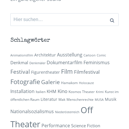
Suchen
nach:
Schlagwörter
Ausstellung
Architektur
Animationsfilm
Cartoon
Comic
Dokumentarfilm
Feminismus
Denkmal
Denkmäler
Film
Festival
Filmfestival
Figurentheater
Fotografie
Galerie
Hamakom
Holocaust
Kino
Installation
KHM
Italien
Kosmos Theater
Kunst im
Krimi
Literatur
Musik
öffentlichen Raum
Mak
Menschenrechte
MUSA
Off
Nationalsozialismus
Niederösterreich
Theater
Performance
Science Fiction