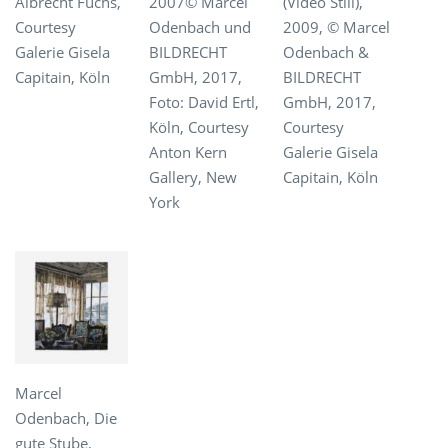
Albrecht Fuchs,
2007© Marcel
(Video Still),
Courtesy
Odenbach und
2009, © Marcel
Galerie Gisela
BILDRECHT
Odenbach &
Capitain, Köln
GmbH, 2017,
BILDRECHT
Foto: David Ertl,
GmbH, 2017,
Köln, Courtesy
Courtesy
Anton Kern
Galerie Gisela
Gallery, New
Capitain, Köln
York
Marcel
Odenbach, Die
gute Stube,