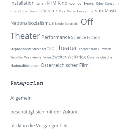
Kino
Installation
KHM
Italien
Kosmos Theater
Kunst im
Krimi
Literatur
Musik
öffentlichen Raum
Mak
Menschenrechte
MUSA
Off
Nationalsozialismus
Niederösterreich
Theater
Performance
Science Fiction
Theater
TAG
Stephansdom
Street Art
Theater zum Fürchten
Zweiter Weltkrieg
Weinviertel
Österreichische
Trickfilm
Wien
Österreichischer Film
Nationalbibliothek
Kategorien
Allgemein
beschäftigt sich mit der Zukunft
blickt in die Vergangenheit