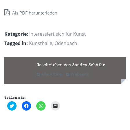
Als PDF herunterladen
Kategorie:
interessiert sich für Kunst
Tagged in:
Kunsthalle
,
Odenbach
Geschrieben von Sandra Schäfer
Alle Artikel
Webseite
Teilen mit:
Klick,
Klick,
Klicken,
Klicken,
um
um
um
um
über
auf
auf
einem
Twitter
Facebook
WhatsApp
Freund
zu
zu
zu
einen
teilen
teilen
teilen
Link
(Wird
(Wird
(Wird
per