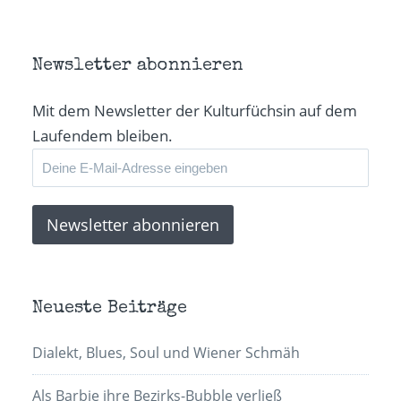
in
in
in
E-
neuem
neuem
neuem
Mail
Fenster
Fenster
Fenster
zu
geöffnet)
geöffnet)
geöffnet)
senden
(Wird
in
Newsletter abonnieren
neuem
Fenster
geöffnet)
Mit dem Newsletter der Kulturfüchsin auf dem
Laufendem bleiben.
Neueste Beiträge
Dialekt, Blues, Soul und Wiener Schmäh
Als Barbie ihre Bezirks-Bubble verließ