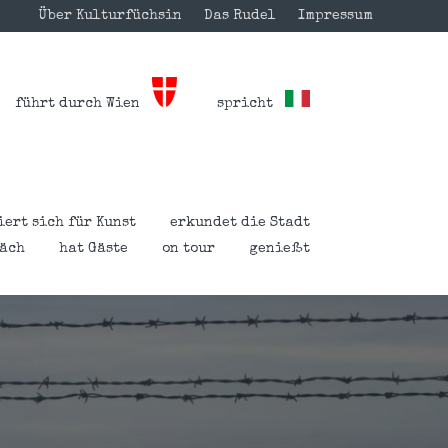
Über Kulturfüchsin
Das Rudel
Impressum
führt durch Wien
spricht
iert sich für Kunst
erkundet die Stadt
räch
hat Gäste
on tour
genießt