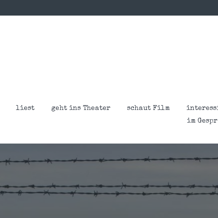
liest
geht ins Theater
schaut Film
interess
im Gesp