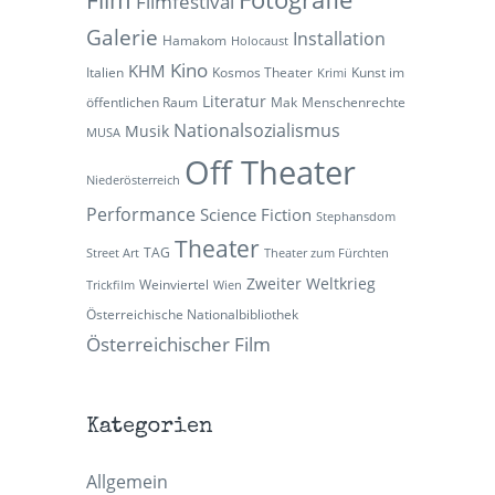
Filmfestival
Galerie
Installation
Hamakom
Holocaust
Kino
KHM
Italien
Kosmos Theater
Kunst im
Krimi
Literatur
öffentlichen Raum
Mak
Menschenrechte
Nationalsozialismus
Musik
MUSA
Off Theater
Niederösterreich
Performance
Science Fiction
Stephansdom
Theater
TAG
Street Art
Theater zum Fürchten
Zweiter Weltkrieg
Weinviertel
Trickfilm
Wien
Österreichische Nationalbibliothek
Österreichischer Film
Kategorien
Allgemein