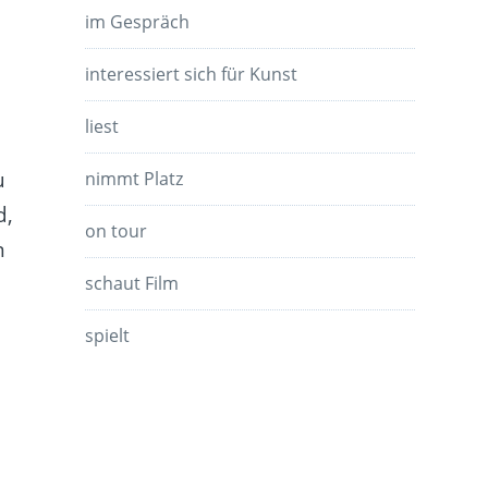
im Gespräch
interessiert sich für Kunst
liest
u
nimmt Platz
d,
on tour
n
schaut Film
spielt