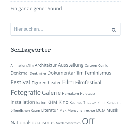
Ein ganz eigener Sound
Suchen
nach:
Schlagwörter
Ausstellung
Architektur
Animationsfilm
Cartoon
Comic
Dokumentarfilm
Feminismus
Denkmal
Denkmäler
Film
Festival
Filmfestival
Figurentheater
Fotografie
Galerie
Hamakom
Holocaust
Kino
Installation
KHM
Italien
Kosmos Theater
Kunst im
Krimi
Literatur
Musik
öffentlichen Raum
Mak
Menschenrechte
MUSA
Off
Nationalsozialismus
Niederösterreich