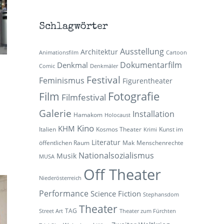
Schlagwörter
Ausstellung
Architektur
Animationsfilm
Cartoon
Dokumentarfilm
Denkmal
Comic
Denkmäler
Festival
Feminismus
Figurentheater
Fotografie
Film
Filmfestival
Galerie
Installation
Hamakom
Holocaust
Kino
KHM
Italien
Kosmos Theater
Kunst im
Krimi
Literatur
öffentlichen Raum
Mak
Menschenrechte
Nationalsozialismus
Musik
MUSA
Off Theater
Niederösterreich
Performance
Science Fiction
Stephansdom
Theater
TAG
Street Art
Theater zum Fürchten