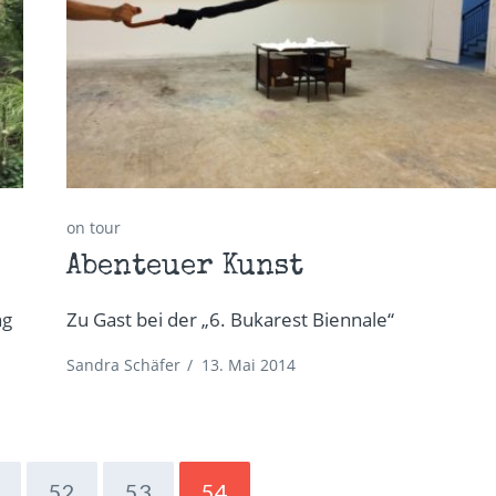
on tour
Abenteuer Kunst
ng
Zu Gast bei der „6. Bukarest Biennale“
Sandra Schäfer
/
13. Mai 2014
52
53
54