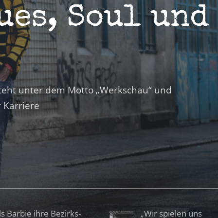
ues, Soul und
 steht unter dem Motto „Werkschau“ und
 Karriere
ls Barbie ihre Bezirks-
„Wir spielen uns