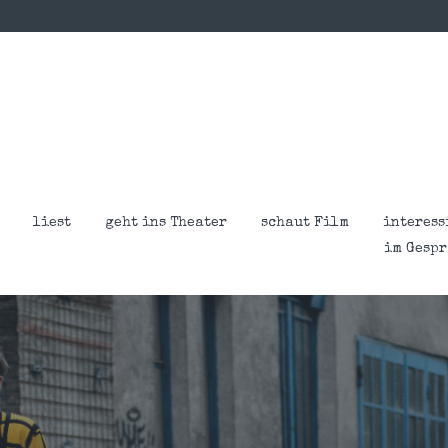
liest
geht ins Theater
schaut Film
interess
im Gesp