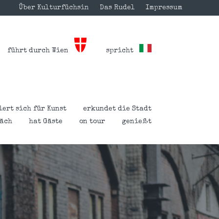
Über Kulturfüchsin
Das Rudel
Impressum
führt durch Wien
spricht
iert sich für Kunst
erkundet die Stadt
räch
hat Gäste
on tour
genießt