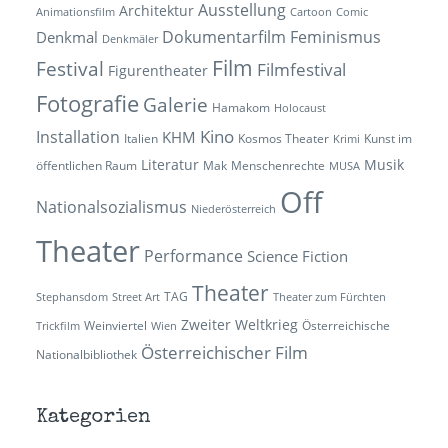
Ausstellung
Architektur
Animationsfilm
Cartoon
Comic
Dokumentarfilm
Feminismus
Denkmal
Denkmäler
Film
Festival
Filmfestival
Figurentheater
Fotografie
Galerie
Hamakom
Holocaust
Kino
Installation
KHM
Italien
Kosmos Theater
Kunst im
Krimi
Literatur
Musik
öffentlichen Raum
Mak
Menschenrechte
MUSA
Off
Nationalsozialismus
Niederösterreich
Theater
Performance
Science Fiction
Theater
TAG
Stephansdom
Street Art
Theater zum Fürchten
Zweiter Weltkrieg
Weinviertel
Österreichische
Trickfilm
Wien
Österreichischer Film
Nationalbibliothek
Kategorien