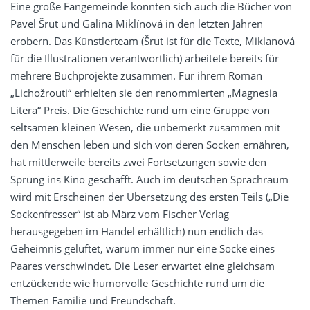
Eine große Fangemeinde konnten sich auch die Bücher von
Pavel
Šrut
und Galina
Miklínová
in den letzten Jahren
erobern. Das Künstlerteam (
Šrut
ist für die Texte, Miklanová
für die Illustrationen verantwortlich) arbeitete bereits für
mehrere Buchprojekte zusammen. Für ihrem Roman
„Lichožrouti“ erhielten sie den renommierten „Magnesia
Litera“ Preis. Die Geschichte rund um eine Gruppe von
seltsamen kleinen Wesen, die unbemerkt zusammen mit
den Menschen leben und sich von deren Socken ernähren,
hat mittlerweile bereits zwei Fortsetzungen sowie den
Sprung ins Kino geschafft. Auch im deutschen Sprachraum
wird mit Erscheinen der Übersetzung des ersten Teils („Die
Sockenfresser“ ist ab März vom Fischer Verlag
herausgegeben im Handel erhältlich) nun endlich das
Geheimnis gelüftet, warum immer nur eine Socke eines
Paares verschwindet. Die Leser erwartet eine gleichsam
entzückende wie humorvolle Geschichte rund um die
Themen Familie und Freundschaft.