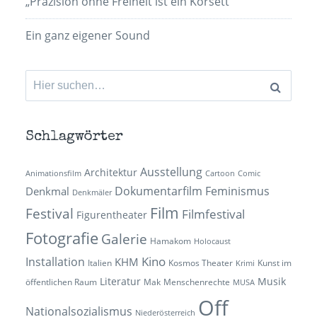
„Präzision ohne Freiheit ist ein Korsett”
Ein ganz eigener Sound
Suchen
nach:
Schlagwörter
Ausstellung
Architektur
Animationsfilm
Cartoon
Comic
Dokumentarfilm
Feminismus
Denkmal
Denkmäler
Film
Festival
Filmfestival
Figurentheater
Fotografie
Galerie
Hamakom
Holocaust
Kino
Installation
KHM
Italien
Kosmos Theater
Kunst im
Krimi
Literatur
Musik
öffentlichen Raum
Mak
Menschenrechte
MUSA
Off
Nationalsozialismus
Niederösterreich