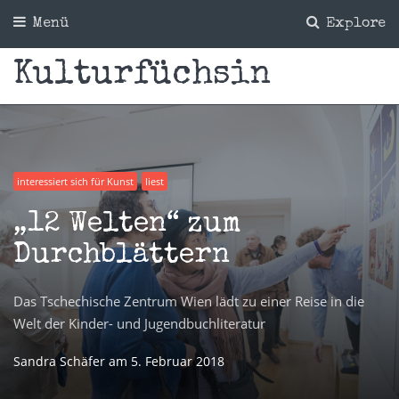
Menü
Explore
Kulturfüchsin
interessiert sich für Kunst
liest
„12 Welten“ zum
Durchblättern
Das Tschechische Zentrum Wien lädt zu einer Reise in die
Welt der Kinder- und Jugendbuchliteratur
Sandra Schäfer
am
5. Februar 2018