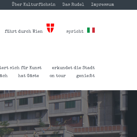
Über Kulturfüchsin
Das Rudel
Impressum
führt durch Wien
spricht
iert sich für Kunst
erkundet die Stadt
räch
hat Gäste
on tour
genießt