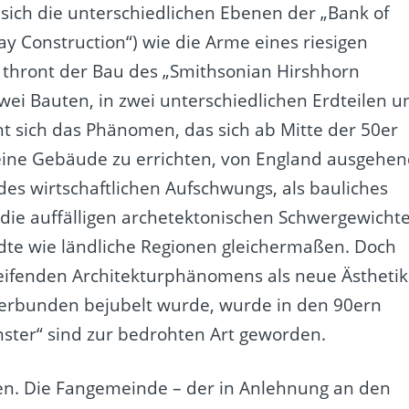
sich die unterschiedlichen Ebenen der „Bank of
ay Construction“) wie die Arme eines riesigen
 thront der Bau des „Smithsonian Hirshhorn
wei Bauten, in zwei unterschiedlichen Erdteilen u
nt sich das Phänomen, das sich ab Mitte der 50er
kleine Gebäude zu errichten, von England ausgehe
des wirtschaftlichen Aufschwungs, als bauliches
die auffälligen archetektonischen Schwergewicht
dte wie ländliche Regionen gleichermaßen. Doch
eifenden Architekturphänomens als neue Ästhetik
verbunden bejubelt wurde, wurde in den 90ern
ster“ sind zur bedrohten Art geworden.
sen. Die Fangemeinde – der in Anlehnung an den