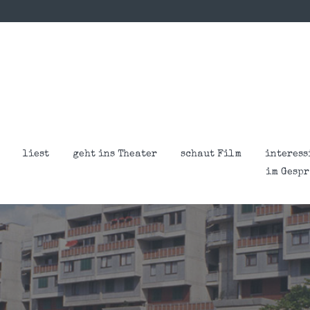
liest
geht ins Theater
schaut Film
interess
im Gesp