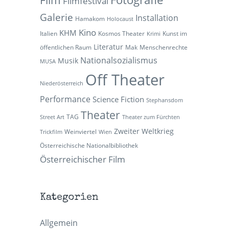
Filmfestival
Galerie
Installation
Hamakom
Holocaust
Kino
KHM
Italien
Kosmos Theater
Kunst im
Krimi
Literatur
öffentlichen Raum
Mak
Menschenrechte
Nationalsozialismus
Musik
MUSA
Off Theater
Niederösterreich
Performance
Science Fiction
Stephansdom
Theater
TAG
Street Art
Theater zum Fürchten
Zweiter Weltkrieg
Weinviertel
Trickfilm
Wien
Österreichische Nationalbibliothek
Österreichischer Film
Kategorien
Allgemein