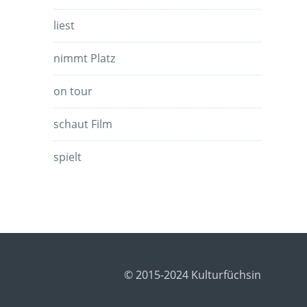
liest
nimmt Platz
on tour
schaut Film
spielt
© 2015-2024 Kulturfüchsin