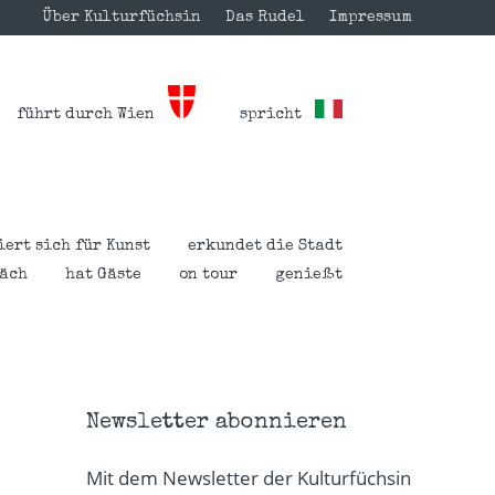
Über Kulturfüchsin
Das Rudel
Impressum
führt durch Wien
spricht
iert sich für Kunst
erkundet die Stadt
räch
hat Gäste
on tour
genießt
Newsletter abonnieren
Mit dem Newsletter der Kulturfüchsin