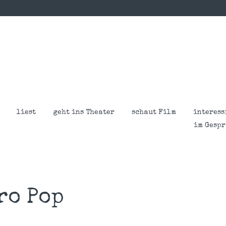
liest
geht ins Theater
schaut Film
interess
im Gesp
ro Pop