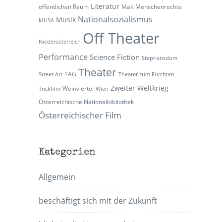
Literatur
öffentlichen Raum
Mak
Menschenrechte
Nationalsozialismus
Musik
MUSA
Off Theater
Niederösterreich
Performance
Science Fiction
Stephansdom
Theater
TAG
Street Art
Theater zum Fürchten
Zweiter Weltkrieg
Weinviertel
Trickfilm
Wien
Österreichische Nationalbibliothek
Österreichischer Film
Kategorien
Allgemein
beschäftigt sich mit der Zukunft