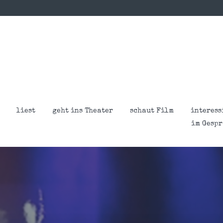
liest
geht ins Theater
schaut Film
interess
im Gesp