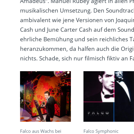
Amadeus“. Manuel Rubey agiert in allen Ph
musikalischen Umsetzung. Den Soundtrack 
ambivalent wie jene Versionen von Joaqui
Cash und June Carter Cash auf dem Sound
ehrliche Bemühung und sein reichliches T
heranzukommen, da halfen auch die Origi
nichts. Schade, sich nur filmisch fiktiv an
Falco aus Wachs bei
Falco Symphonic