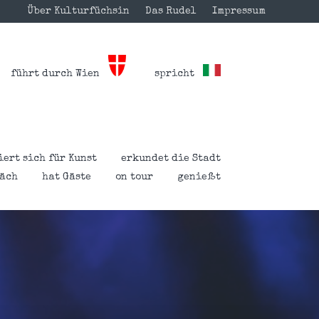
Über Kulturfüchsin
Das Rudel
Impressum
führt durch Wien
spricht
iert sich für Kunst
erkundet die Stadt
räch
hat Gäste
on tour
genießt