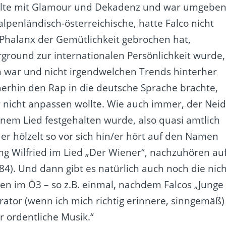
pielte mit Glamour und Dekadenz und war umgebe
lpenländisch-österreichische, hatte Falco nicht
die Phalanx der Gemütlichkeit gebrochen hat,
erground zur internationalen Persönlichkeit wurde,
ern war und nicht irgendwelchen Trends hinterher
merhin den Rap in die deutsche Sprache brachte,
gar nicht anpassen wollte. Wie auch immer, der Nei
inem Lied festgehalten wurde, also quasi amtlich
, der hölzelt so vor sich hin/er hört auf den Namen
ang Wilfried im Lied „Der Wiener“, nachzuhören au
4). Und dann gibt es natürlich auch noch die nich
en im Ö3 – so z.B. einmal, nachdem Falcos „Junge
ator (wenn ich mich richtig erinnere, sinngemäß)
ir ordentliche Musik.“