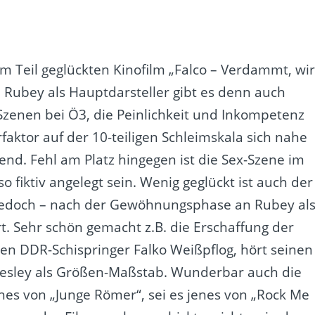
m Teil geglückten Kinofilm „Falco – Verdammt, wi
Rubey als Hauptdarsteller gibt es denn auch
Szenen bei Ö3, die Peinlichkeit und Inkompetenz
aktor auf der 10-teiligen Schleimskala sich nahe
end. Fehl am Platz hingegen ist die Sex-Szene im
so fiktiv angelegt sein. Wenig geglückt ist auch der
st jedoch – nach der Gewöhnungsphase an Rubey al
. Sehr schön gemacht z.B. die Erschaffung der
 den DDR-Schispringer Falko Weißpflog, hört seinen
Presley als Größen-Maßstab. Wunderbar auch die
nes von „Junge Römer“, sei es jenes von „Rock Me