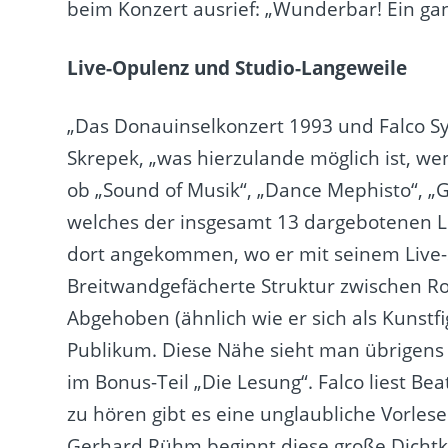
beim Konzert ausrief: „Wunderbar! Ein ga
Live-Opulenz und Studio-Langeweile
„Das Donauinselkonzert 1993 und Falco Sy
Skrepek, „was hierzulande möglich ist, we
ob „Sound of Musik“, „Dance Mephisto“, „G
welches der insgesamt 13 dargebotenen Li
dort angekommen, wo er mit seinem Live-S
Breitwandgefächerte Struktur zwischen Roc
Abgehoben (ähnlich wie er sich als Kunstfi
Publikum. Diese Nähe sieht man übrigens 
im Bonus-Teil „Die Lesung“. Falco liest Be
zu hören gibt es eine unglaubliche Vorles
Gerhard Rühm beginnt diese große Dichtku