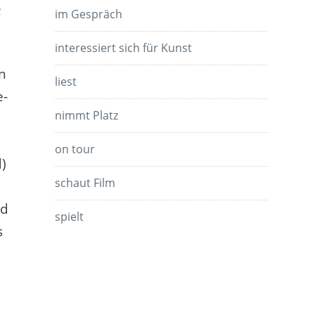
;
im Gespräch
interessiert sich für Kunst
en
liest
e-
nimmt Platz
on tour
)
schaut Film
nd
spielt
s