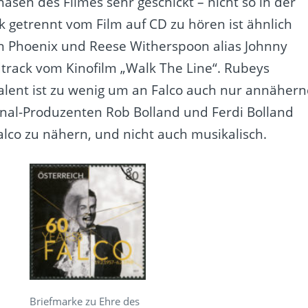
asen des Filmes sehr geschickt – nicht so in der
getrennt vom Film auf CD zu hören ist ähnlich
n Phoenix und Reese Witherspoon alias Johnny
track vom Kinofilm „Walk The Line“. Rubeys
alent ist zu wenig um an Falco auch nur annäher
nal-Produzenten Rob Bolland und Ferdi Bolland
 Falco zu nähern, und nicht auch musikalisch.
Briefmarke zu Ehre des