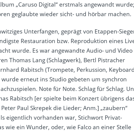
lbum „Caruso Digital“ erstmals angewandt wurde
oren geglaubte wieder sicht- und hörbar machen.
ahnwitziges Unterfangen, geprägt von Etappen-Sieg
ndigste Restauration bzw. Reproduktion eines Liv
macht wurde. Es war angewandte Audio- und Video
ren Thomas Lang (Schlagwerk), Bertl Pistracher
Bernhard Rabitsch (Trompete, Perkussion, Keyboard
r wurde erneut ins Studio gebeten um synchron
nachzuspielen. Note für Note. Schlag für Schlag. U
s Rabitsch [er spielte beim Konzert übrigens da
eter Paul Skrepek die Lieder; Anm.] „zaubern“
ls eigentlich vorhanden war, Stichwort Privat-
s wie ein Wunder, oder, wie Falco an einer Stelle