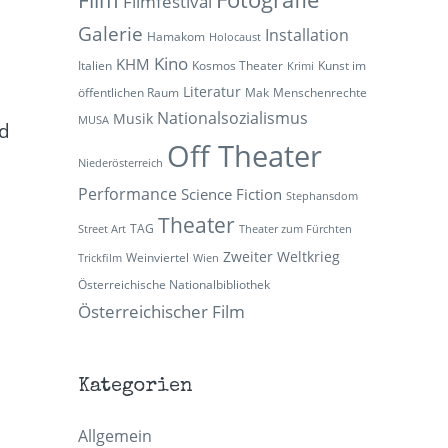
Filmfestival
Galerie
Installation
Hamakom
Holocaust
Kino
KHM
Italien
Kosmos Theater
Kunst im
Krimi
Literatur
öffentlichen Raum
Mak
Menschenrechte
Nationalsozialismus
Musik
MUSA
nd
Off Theater
Niederösterreich
Performance
Science Fiction
Stephansdom
Theater
TAG
Street Art
Theater zum Fürchten
Zweiter Weltkrieg
Weinviertel
Trickfilm
Wien
Österreichische Nationalbibliothek
Österreichischer Film
Kategorien
Allgemein