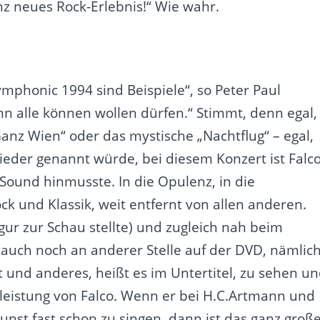
nz neues Rock-Erlebnis!“ Wie wahr.
mphonic 1994 sind Beispiele“, so Peter Paul
nn alle können wollen dürfen.“ Stimmt, denn egal,
anz Wien“ oder das mystische „Nachtflug“ – egal,
eder genannt würde, bei diesem Konzert ist Falc
ound hinmusste. In die Opulenz, in die
k und Klassik, weit entfernt von allen anderen.
gur zur Schau stellte) und zugleich nah beim
auch noch an anderer Stelle auf der DVD, nämlic
at und anderes, heißt es im Untertitel, zu sehen u
eleistung von Falco. Wenn er bei H.C.Artmann und
nst fast schon zu singen, dann ist das ganz groß