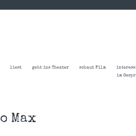
liest
geht ins Theater
schaut Film
interess
im Gesp
o Max