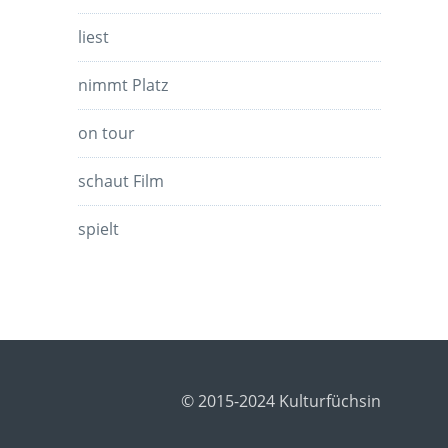
liest
nimmt Platz
on tour
schaut Film
spielt
© 2015-2024 Kulturfüchsin