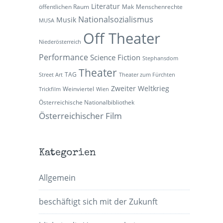
Literatur
öffentlichen Raum
Mak
Menschenrechte
Nationalsozialismus
Musik
MUSA
Off Theater
Niederösterreich
Performance
Science Fiction
Stephansdom
Theater
TAG
Street Art
Theater zum Fürchten
Zweiter Weltkrieg
Weinviertel
Trickfilm
Wien
Österreichische Nationalbibliothek
Österreichischer Film
Kategorien
Allgemein
beschäftigt sich mit der Zukunft