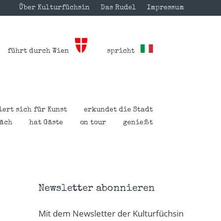
Über Kulturfüchsin
Das Rudel
Impressum
führt durch Wien
spricht
iert sich für Kunst
erkundet die Stadt
räch
hat Gäste
on tour
genießt
Newsletter abonnieren
Mit dem Newsletter der Kulturfüchsin