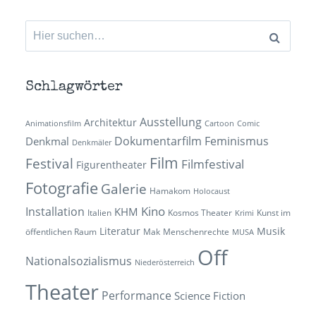
Suchen
nach:
Schlagwörter
Ausstellung
Architektur
Animationsfilm
Cartoon
Comic
Dokumentarfilm
Feminismus
Denkmal
Denkmäler
Film
Festival
Filmfestival
Figurentheater
Fotografie
Galerie
Hamakom
Holocaust
Kino
Installation
KHM
Italien
Kosmos Theater
Kunst im
Krimi
Literatur
Musik
öffentlichen Raum
Mak
Menschenrechte
MUSA
Off
Nationalsozialismus
Niederösterreich
Theater
Performance
Science Fiction