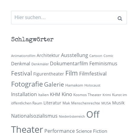
Suchen
nach:
Schlagwörter
Ausstellung
Architektur
Animationsfilm
Cartoon
Comic
Dokumentarfilm
Feminismus
Denkmal
Denkmäler
Film
Festival
Filmfestival
Figurentheater
Fotografie
Galerie
Hamakom
Holocaust
Kino
Installation
KHM
Italien
Kosmos Theater
Kunst im
Krimi
Literatur
Musik
öffentlichen Raum
Mak
Menschenrechte
MUSA
Off
Nationalsozialismus
Niederösterreich
Theater
Performance
Science Fiction