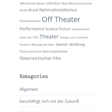
Literatur
öffentlichen Raum
Mak
Menschenrechte
Nationalsozialismus
Musik
MUSA
Off Theater
Niederösterreich
Performance
Science Fiction
Stephansdom
Theater
TAG
Street Art
Theater zum Fürchten
Zweiter Weltkrieg
Weinviertel
Trickfilm
Wien
Österreichische Nationalbibliothek
Österreichischer Film
Kategorien
Allgemein
beschäftigt sich mit der Zukunft