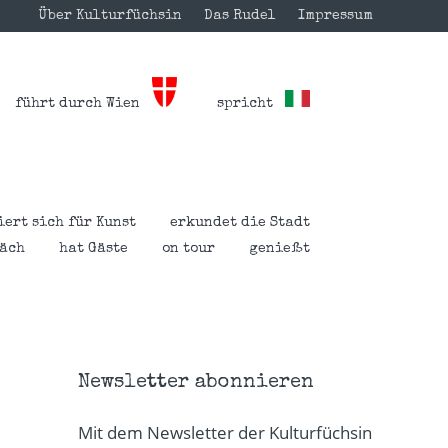
Über Kulturfüchsin
Das Rudel
Impressum
führt durch Wien
spricht
iert sich für Kunst
erkundet die Stadt
räch
hat Gäste
on tour
genießt
Newsletter abonnieren
Mit dem Newsletter der Kulturfüchsin