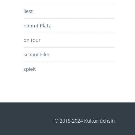
liest
nimmt Platz
on tour
schaut Film
spielt
© 2015-2024 Kulturfüchsin