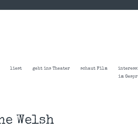
liest
geht ins Theater
schaut Film
interess
im Gesp
ne Welsh