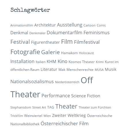
Schlagwörter
Ausstellung
Architektur
Animationsfilm
Cartoon
Comic
Dokumentarfilm
Feminismus
Denkmal
Denkmäler
Film
Festival
Filmfestival
Figurentheater
Fotografie
Galerie
Hamakom
Holocaust
Kino
Installation
KHM
Italien
Kosmos Theater
Kunst im
Krimi
Literatur
Musik
öffentlichen Raum
Mak
Menschenrechte
MUSA
Off
Nationalsozialismus
Niederösterreich
Theater
Performance
Science Fiction
Theater
TAG
Stephansdom
Street Art
Theater zum Fürchten
Zweiter Weltkrieg
Weinviertel
Österreichische
Trickfilm
Wien
Österreichischer Film
Nationalbibliothek