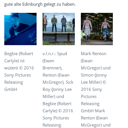
gute alte Edinburgh gelegt zu haben.
Begbie (Robert
v.l.n.r.: Spud
Mark Renton
Carlyle) ist
(Ewen
(Ewan
wütent © 2016
Bremner),
McGregor) und
Sony Pictures
Renton (Ewan
Simon (Jonny
Releasing
McGregor), Sick
Lee Miller) ©
GmbH
Boy (Jonny Lee
2016 Sony
Miller) und
Pictures
Begbie (Robert
Releasing
Carlyle) © 2016
GmbH Mark
Sony Pictures
Renton (Ewan
Releasing
McGregor) und