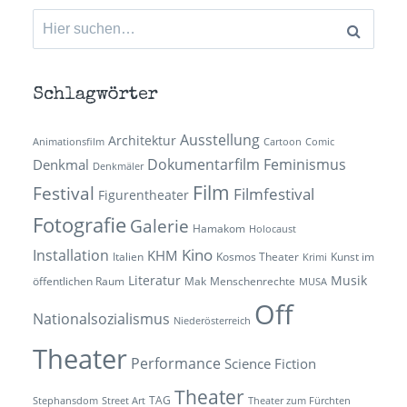
Suchen
nach:
Schlagwörter
Ausstellung
Architektur
Animationsfilm
Cartoon
Comic
Dokumentarfilm
Feminismus
Denkmal
Denkmäler
Film
Festival
Filmfestival
Figurentheater
Fotografie
Galerie
Hamakom
Holocaust
Kino
Installation
KHM
Italien
Kosmos Theater
Kunst im
Krimi
Literatur
Musik
öffentlichen Raum
Mak
Menschenrechte
MUSA
Off
Nationalsozialismus
Niederösterreich
Theater
Performance
Science Fiction
Theater
TAG
Stephansdom
Street Art
Theater zum Fürchten