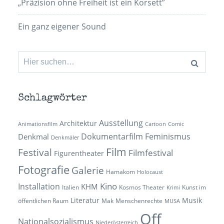
„Präzision ohne Freiheit ist ein Korsett”
Ein ganz eigener Sound
Suchen
nach:
Schlagwörter
Ausstellung
Architektur
Animationsfilm
Cartoon
Comic
Dokumentarfilm
Feminismus
Denkmal
Denkmäler
Film
Festival
Filmfestival
Figurentheater
Fotografie
Galerie
Hamakom
Holocaust
Kino
Installation
KHM
Italien
Kosmos Theater
Kunst im
Krimi
Literatur
Musik
öffentlichen Raum
Mak
Menschenrechte
MUSA
Off
Nationalsozialismus
Niederösterreich