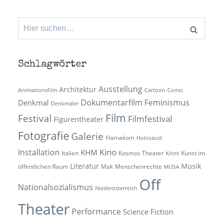
Suchen
nach:
Schlagwörter
Ausstellung
Architektur
Animationsfilm
Cartoon
Comic
Dokumentarfilm
Feminismus
Denkmal
Denkmäler
Film
Festival
Filmfestival
Figurentheater
Fotografie
Galerie
Hamakom
Holocaust
Kino
Installation
KHM
Italien
Kosmos Theater
Kunst im
Krimi
Literatur
Musik
öffentlichen Raum
Mak
Menschenrechte
MUSA
Off
Nationalsozialismus
Niederösterreich
Theater
Performance
Science Fiction