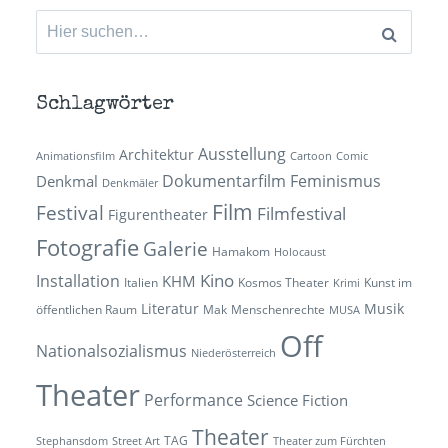
Suchen
nach:
Schlagwörter
Ausstellung
Architektur
Animationsfilm
Cartoon
Comic
Dokumentarfilm
Feminismus
Denkmal
Denkmäler
Film
Festival
Filmfestival
Figurentheater
Fotografie
Galerie
Hamakom
Holocaust
Kino
Installation
KHM
Italien
Kosmos Theater
Kunst im
Krimi
Literatur
Musik
öffentlichen Raum
Mak
Menschenrechte
MUSA
Off
Nationalsozialismus
Niederösterreich
Theater
Performance
Science Fiction
Theater
TAG
Stephansdom
Street Art
Theater zum Fürchten