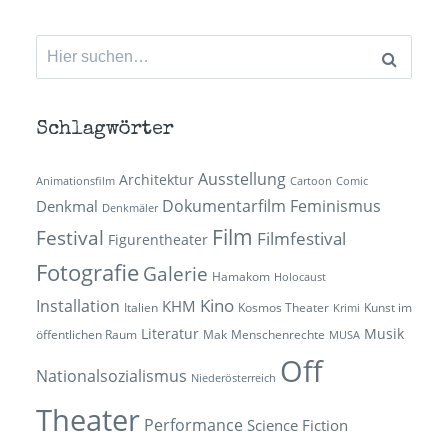
Suchen
nach:
Schlagwörter
Ausstellung
Architektur
Animationsfilm
Cartoon
Comic
Dokumentarfilm
Feminismus
Denkmal
Denkmäler
Film
Festival
Filmfestival
Figurentheater
Fotografie
Galerie
Hamakom
Holocaust
Kino
Installation
KHM
Italien
Kosmos Theater
Kunst im
Krimi
Literatur
Musik
öffentlichen Raum
Mak
Menschenrechte
MUSA
Off
Nationalsozialismus
Niederösterreich
Theater
Performance
Science Fiction