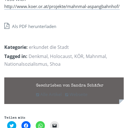
http://www.koer.or.at/projekte/mahnmal-aspangbahnhof/
Als PDF herunterladen
Kategorie:
erkundet die Stadt
Tagged in:
Denkmal
,
Holocaust
,
KÖR
,
Mahnmal
,
Nationalsozialismus
,
Shoa
Geschrieben von Sandra Schäfer
Alle Artikel
Webseite
Teilen mit:
Klick,
Klick,
Klicken,
Klicken,