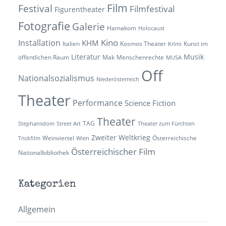
Film
Festival
Filmfestival
Figurentheater
Fotografie
Galerie
Hamakom
Holocaust
Kino
Installation
KHM
Italien
Kosmos Theater
Kunst im
Krimi
Literatur
Musik
öffentlichen Raum
Mak
Menschenrechte
MUSA
Off
Nationalsozialismus
Niederösterreich
Theater
Performance
Science Fiction
Theater
TAG
Stephansdom
Street Art
Theater zum Fürchten
Zweiter Weltkrieg
Weinviertel
Österreichische
Trickfilm
Wien
Österreichischer Film
Nationalbibliothek
Kategorien
Allgemein