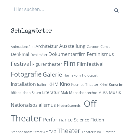
Suchen
nach:
Schlagwörter
Ausstellung
Architektur
Animationsfilm
Cartoon
Comic
Dokumentarfilm
Feminismus
Denkmal
Denkmäler
Film
Festival
Filmfestival
Figurentheater
Fotografie
Galerie
Hamakom
Holocaust
Kino
Installation
KHM
Italien
Kosmos Theater
Kunst im
Krimi
Literatur
Musik
öffentlichen Raum
Mak
Menschenrechte
MUSA
Off
Nationalsozialismus
Niederösterreich
Theater
Performance
Science Fiction
Theater
TAG
Stephansdom
Street Art
Theater zum Fürchten