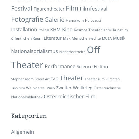
Film
Festival
Filmfestival
Figurentheater
Fotografie
Galerie
Hamakom
Holocaust
Kino
Installation
KHM
Italien
Kosmos Theater
Kunst im
Krimi
Literatur
Musik
öffentlichen Raum
Mak
Menschenrechte
MUSA
Off
Nationalsozialismus
Niederösterreich
Theater
Performance
Science Fiction
Theater
TAG
Stephansdom
Street Art
Theater zum Fürchten
Zweiter Weltkrieg
Weinviertel
Österreichische
Trickfilm
Wien
Österreichischer Film
Nationalbibliothek
Kategorien
Allgemein