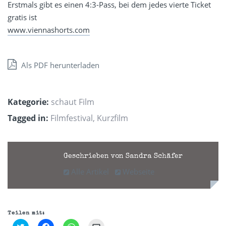
Erstmals gibt es einen 4:3-Pass, bei dem jedes vierte Ticket
gratis ist
www.viennashorts.com
Als PDF herunterladen
Kategorie:
schaut Film
Tagged in:
Filmfestival
,
Kurzfilm
Geschrieben von Sandra Schäfer
Alle Artikel
Webseite
Teilen mit:
Klick,
Klick,
Klicken,
Klicken,