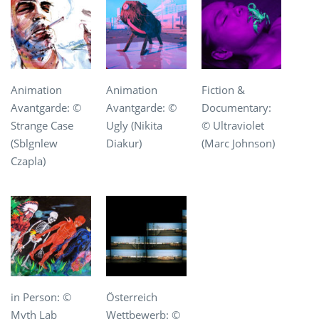
Animation
Animation
Fiction &
Avantgarde: ©
Avantgarde: ©
Documentary:
Strange Case
Ugly (Nikita
© Ultraviolet
(Sblgnlew
Diakur)
(Marc Johnson)
Czapla)
in Person: ©
Österreich
Myth Lab
Wettbewerb: ©