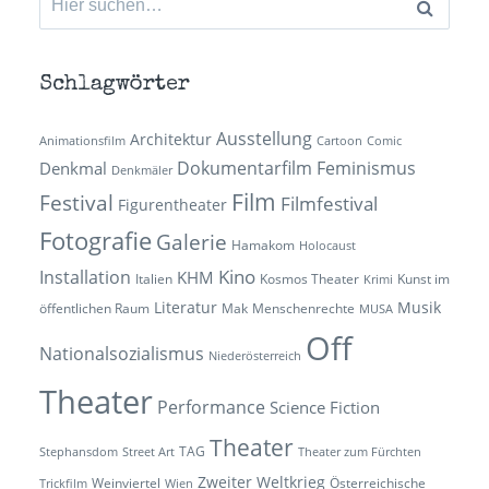
nach:
Schlagwörter
Ausstellung
Architektur
Animationsfilm
Cartoon
Comic
Dokumentarfilm
Feminismus
Denkmal
Denkmäler
Film
Festival
Filmfestival
Figurentheater
Fotografie
Galerie
Hamakom
Holocaust
Kino
Installation
KHM
Italien
Kosmos Theater
Kunst im
Krimi
Literatur
Musik
öffentlichen Raum
Mak
Menschenrechte
MUSA
Off
Nationalsozialismus
Niederösterreich
Theater
Performance
Science Fiction
Theater
TAG
Stephansdom
Street Art
Theater zum Fürchten
Zweiter Weltkrieg
Weinviertel
Österreichische
Trickfilm
Wien