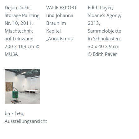
Dejan Dukic,
VALIE EXPORT
Edith Payer,
Storage Painting
und Johanna
Sloane’s Agony,
Nr. 10, 2011,
Braun im
2013,
Mischtechnik
Kapitel
Sammelobjekte
auf Leinwand,
„Auratismus“
in Schaukasten,
200 x 169 cm ©
30 x 40 x 9 cm
MUSA
© Edith Payer
ba ≠ b+a,
Ausstellungsansicht