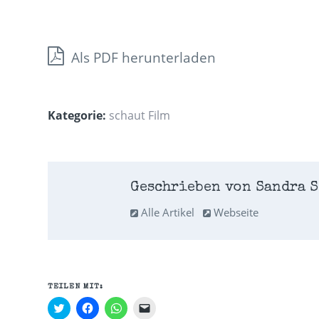
Als PDF herunterladen
Kategorie:
schaut Film
Geschrieben von Sandra S
Alle Artikel
Webseite
TEILEN MIT:
Klick,
Klick,
Klicken,
Klicken,
um
um
um
um