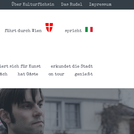
Über Kulturfüchsin
Das Rudel
Impressum
führt durch Wien
spricht
iert sich für Kunst
erkundet die Stadt
räch
hat Gäste
on tour
genießt