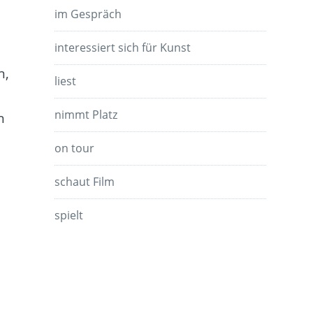
im Gespräch
interessiert sich für Kunst
n,
liest
nimmt Platz
h
on tour
schaut Film
spielt