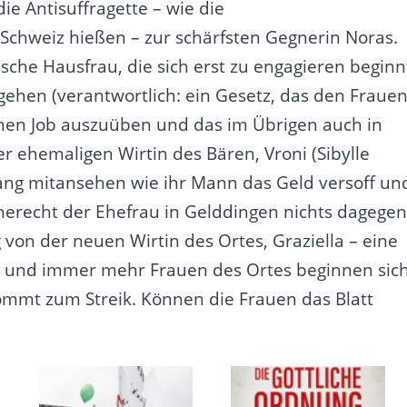
ie Antisuffragette – wie die
 Schweiz hießen – zur schärfsten Gegnerin Noras.
ische Hausfrau, die sich erst zu engagieren beginn
 gehen (verantwortlich: ein Gesetz, das den Fraue
nen Job auszuüben und das im Übrigen auch in
der ehemaligen Wirtin des Bären, Vroni (Sibylle
lang mitansehen wie ihr Mann das Geld versoff un
erecht der Ehefrau in Gelddingen nichts dagege
 von der neuen Wirtin des Ortes, Graziella – eine
t – und immer mehr Frauen des Ortes beginnen sic
 kommt zum Streik. Können die Frauen das Blatt