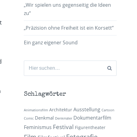
„Wir spielen uns gegenseitig die Ideen
zu“
t
„Präzision ohne Freiheit ist ein Korsett”
n
Ein ganz eigener Sound
d
Suchen
n
nach:
h
Schlagwörter
Ausstellung
Architektur
Animationsfilm
Cartoon
Dokumentarfilm
Denkmal
Comic
Denkmäler
Festival
Feminismus
Figurentheater
Fotografie
Film