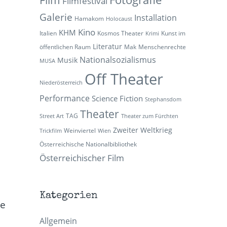
Filmfestival
Galerie
Installation
Hamakom
Holocaust
Kino
KHM
Italien
Kosmos Theater
Kunst im
Krimi
Literatur
öffentlichen Raum
Mak
Menschenrechte
Nationalsozialismus
Musik
MUSA
Off Theater
Niederösterreich
Performance
Science Fiction
Stephansdom
Theater
TAG
Street Art
Theater zum Fürchten
Zweiter Weltkrieg
Weinviertel
Trickfilm
Wien
Österreichische Nationalbibliothek
Österreichischer Film
Kategorien
ne
Allgemein