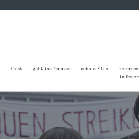
liest
geht ins Theater
schaut Film
interess
im Gesp