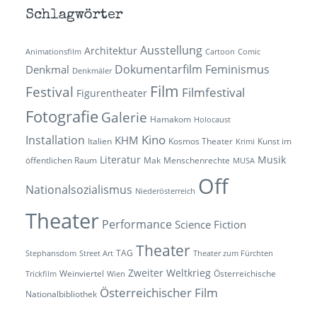
Schlagwörter
Ausstellung
Architektur
Animationsfilm
Cartoon
Comic
Dokumentarfilm
Feminismus
Denkmal
Denkmäler
Film
Festival
Filmfestival
Figurentheater
Fotografie
Galerie
Hamakom
Holocaust
Kino
Installation
KHM
Italien
Kosmos Theater
Kunst im
Krimi
Literatur
Musik
öffentlichen Raum
Mak
Menschenrechte
MUSA
Off
Nationalsozialismus
Niederösterreich
Theater
Performance
Science Fiction
Theater
TAG
Stephansdom
Street Art
Theater zum Fürchten
Zweiter Weltkrieg
Weinviertel
Österreichische
Trickfilm
Wien
Österreichischer Film
Nationalbibliothek