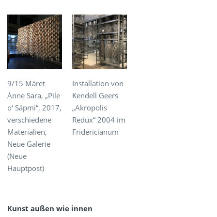
9/15 Máret
Installation von
Ánne Sara, „Pile
Kendell Geers
o‘ Sápmi“, 2017,
„Αkropolis
verschiedene
Redux“ 2004 im
Materialien,
Fridericianum
Neue Galerie
(Neue
Hauptpost)
Kunst außen wie innen