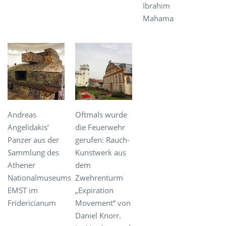
Ibrahim
Mahama
Andreas
Oftmals wurde
Angelidakis‘
die Feuerwehr
Panzer aus der
gerufen: Rauch-
Sammlung des
Kunstwerk aus
Athener
dem
Nationalmuseums
Zwehrenturm
EMST im
„Expiration
Fridericianum
Movement“ von
Daniel Knorr.