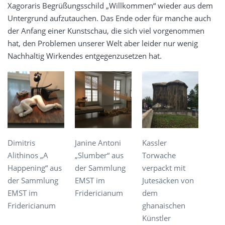
Xagoraris Begrüßungsschild „Willkommen“ wieder aus dem
Untergrund aufzutauchen. Das Ende oder für manche auch
der Anfang einer Kunstschau, die sich viel vorgenommen
hat, den Problemen unserer Welt aber leider nur wenig
Nachhaltig Wirkendes entgegenzusetzen hat.
Dimitris
Janine Antoni
Kassler
Alithinos „A
„Slumber“ aus
Torwache
Happening“ aus
der Sammlung
verpackt mit
der Sammlung
EMST im
Jutesäcken von
EMST im
Fridericianum
dem
Fridericianum
ghanaischen
Künstler