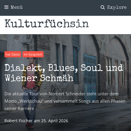
Menü
Explore
Kulturfüchsin
hat Gäste
geht ins Theater
hat Gäste
Allgemein
im Gespräch
hört Musik
im Gespräch
Dialekt, Blues, Soul und
Wiener Schmäh
Die aktuelle Tour von Norbert Schneider steht unter dem
Motto „Werkschau“ und versammelt Songs aus allen Phasen
seiner Karriere
Robert Fischer
am
25. April 2026