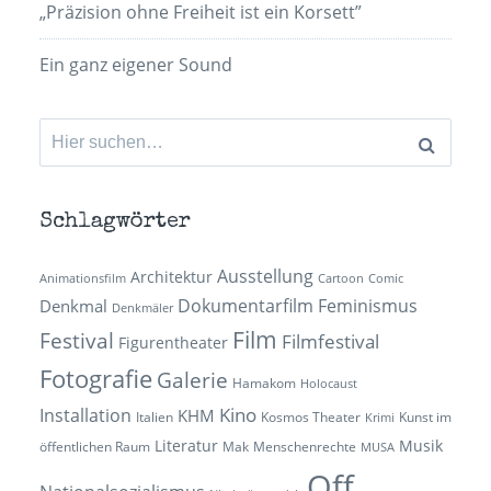
„Präzision ohne Freiheit ist ein Korsett”
Ein ganz eigener Sound
Suchen
nach:
Schlagwörter
Ausstellung
Architektur
Animationsfilm
Cartoon
Comic
Dokumentarfilm
Feminismus
Denkmal
Denkmäler
Film
Festival
Filmfestival
Figurentheater
Fotografie
Galerie
Hamakom
Holocaust
Kino
Installation
KHM
Italien
Kosmos Theater
Kunst im
Krimi
Literatur
Musik
öffentlichen Raum
Mak
Menschenrechte
MUSA
Off